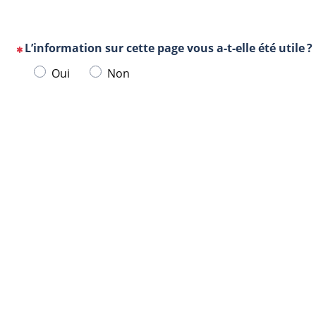
L’information sur cette page vous a-t-elle été utile ?
(Cette
Veuillez
Oui
Non
question
sélectionner
est
une
obligatoire)
Url
Navigateur
réponse
de
ci-
la
dessous.
page