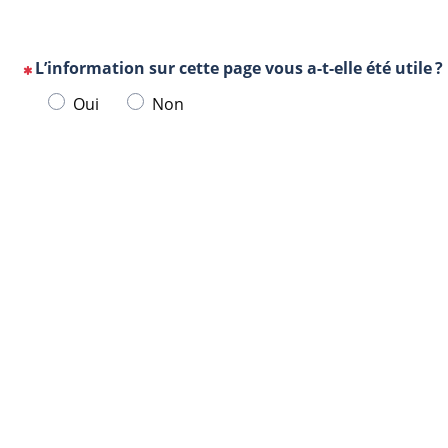
L’information sur cette page vous a-t-elle été utile ?
(Cette
Veuillez
Oui
Non
question
sélectionner
est
une
obligatoire)
Url
Navigateur
réponse
de
ci-
la
dessous.
page