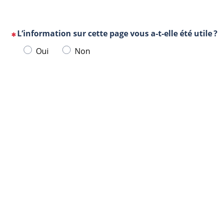
L’information sur cette page vous a-t-elle été utile ?
(Cette
Veuillez
Oui
Non
question
sélectionner
est
une
obligatoire)
Url
Navigateur
réponse
de
ci-
la
dessous.
page