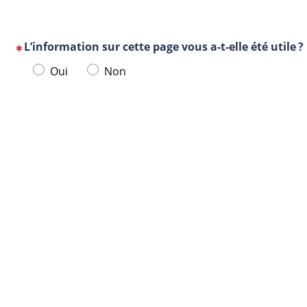
L’information sur cette page vous a-t-elle été utile ?
(Cette
Veuillez
Oui
Non
question
sélectionner
est
une
obligatoire)
Url
Navigateur
réponse
de
ci-
la
dessous.
page