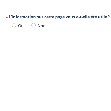
L’information sur cette page vous a-t-elle été utile ?
(Cette
Veuillez
Oui
Non
question
sélectionner
est
une
obligatoire)
Url
Navigateur
réponse
de
ci-
la
dessous.
page