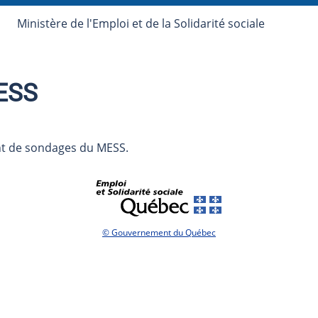
Ministère de l'Emploi et de la Solidarité sociale
ESS
nt de sondages du MESS.
.
© Gouvernement du Québec
Ce
lien
ouvre
dans
une
nouvelle